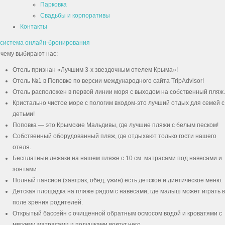
Парковка
Свадьбы и корпоративы
Контакты
система онлайн-бронирования
чему выбирают нас:
Отель признан «Лучшим 3-х звездочным отелем Крыма»!
Отель №1 в Поповке по версии международного сайта TripAdvisor!
Отель расположен в первой линии моря с выходом на собственный пляж.
Кристально чистое море с пологим входом-это лучший отдых для семей с
детьми!
Поповка — это Крымские Мальдивы, где лучшие пляжи с белым песком!
Собственный оборудованный пляж, где отдыхают только гости нашего
отеля.
Бесплатные лежаки на нашем пляже с 10 см. матрасами под навесами и
зонтами.
Полный пансион (завтрак, обед, ужин) есть детское и диетическое меню.
Детская площадка на пляже рядом с навесами, где малыш может играть в
поле зрения родителей.
Открытый бассейн с очищенной обратным осмосом водой и кроватями с
мягкими матрасами и подушками вокруг него.