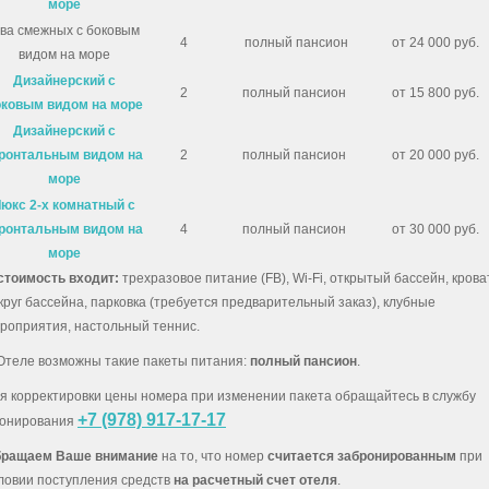
море
ва смежных с боковым
4
полный пансион
от 24 000 руб.
видом на море
Дизайнерский с
2
полный пансион
от 15 800 руб.
оковым видом на море
Дизайнерский с
ронтальным видом на
2
полный пансион
от 20 000 руб.
море
юкс 2-х комнатный с
ронтальным видом на
4
полный пансион
от 30 000 руб.
море
стоимость входит:
трехразовое питание (FB), Wi-Fi, открытый бассейн, крова
круг бассейна, парковка (требуется предварительный заказ), клубные
роприятия, настольный теннис.
Отеле возможны такие пакеты питания:
полный пансион
.
я корректировки цены номера при изменении пакета обращайтесь в службу
+7 (978) 917-17-17
онирования
ращаем Ваше внимание
на то, что номер
считается забронированным
при
ловии поступления средств
на расчетный счет отеля
.