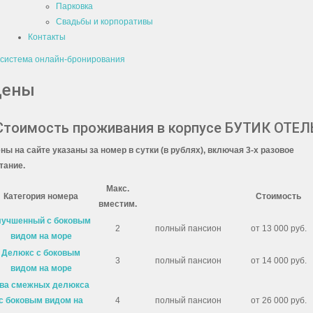
Парковка
Свадьбы и корпоративы
Контакты
система онлайн-бронирования
Цены
Стоимость проживания в корпусе БУТИК ОТЕЛ
ны на сайте указаны за номер в сутки (в рублях), включая 3-х разовое
тание.
Макс.
Категория номера
Стоимость
вместим.
лучшенный с боковым
2
полный пансион
от 13 000 руб.
видом на море
Делюкс с боковым
3
полный пансион
от 14 000 руб.
видом на море
ва смежных делюкса
с боковым видом на
4
полный пансион
от 26 000 руб.